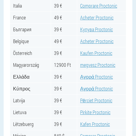
Italia
39 €
Comprare Proctonic
France
49 €
Acheter Proctonic
България
39 €
Купува Proctonic
Belgique
49 €
Acheter Proctonic
Österreich
39 €
Kaufen Proctonic
Magyarország
12900 Ft
megvesz Proctonic
Ελλάδα
39 €
Αγορά Proctonic
Κύπρος
39 €
Αγορά Proctonic
Latvija
39 €
Pērciet Proctonic
Lietuva
39 €
Pirkite Proctonic
Lëtzebuerg
39 €
Kafen Proctonic
México
849 $
Comprar Proctonic