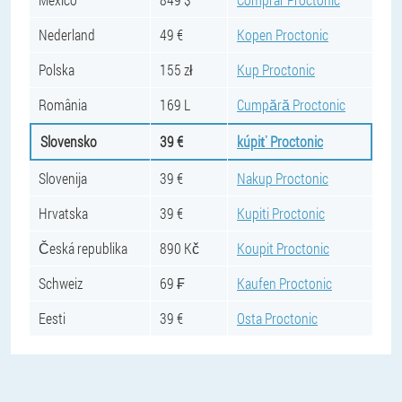
Nederland
49 €
Kopen Proctonic
Polska
155 zł
Kup Proctonic
România
169 L
Cumpără Proctonic
Slovensko
39 €
kúpiť Proctonic
Slovenija
39 €
Nakup Proctonic
Hrvatska
39 €
Kupiti Proctonic
Česká republika
890 Kč
Koupit Proctonic
Schweiz
69 ₣
Kaufen Proctonic
Eesti
39 €
Osta Proctonic