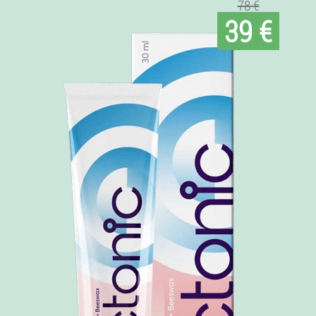
78 €
39 €